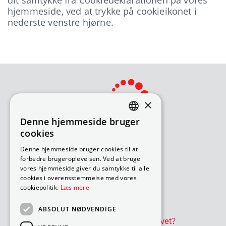
dit samtykke fra Cookiedeklarationen på vores
hjemmeside, ved at trykke på cookieikonet i
nederste venstre hjørne.
×
Denne hjemmeside bruger
DANISH
cookies
ENGLISH
Bliv avisomdeler
Denne hjemmeside bruger cookies til at
forbedre brugeroplevelsen. Ved at bruge
Sådan søger du job
vores hjemmeside giver du samtykke til alle
Ledige ruter – under 18 år
cookies i overensstemmelse med vores
Ledige ruter – over 18 år
cookiepolitik.
Læs mere
Værd at vide
ABSOLUT NØDVENDIGE
Er avisen eller reklamer udeblevet?