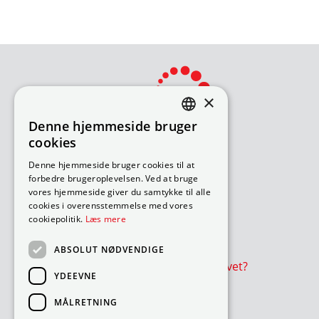
×
Denne hjemmeside bruger
DANISH
cookies
ENGLISH
Bliv avisomdeler
Denne hjemmeside bruger cookies til at
forbedre brugeroplevelsen. Ved at bruge
Sådan søger du job
vores hjemmeside giver du samtykke til alle
Ledige ruter – under 18 år
cookies i overensstemmelse med vores
Ledige ruter – over 18 år
cookiepolitik.
Læs mere
Værd at vide
ABSOLUT NØDVENDIGE
Er avisen eller reklamer udeblevet?
YDEEVNE
Cookie- og privatlivspolitik
MÅLRETNING
Cookies