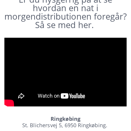
hvordan en nat i
morgendistributionen foregår?
Så se med her.
Ringkøbing
St. Blichersvej 5, 6950 Ringkøbing.