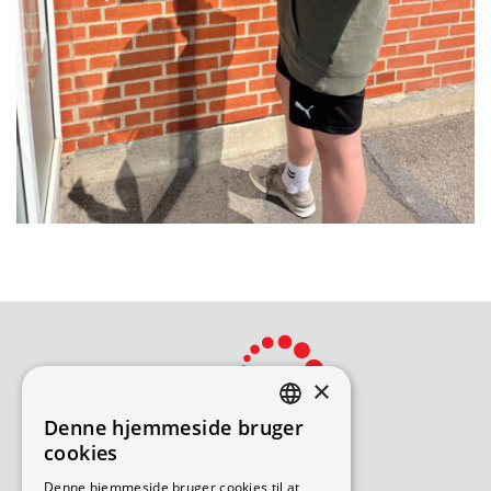
×
Denne hjemmeside bruger
DANISH
cookies
ENGLISH
Bliv avisomdeler
Denne hjemmeside bruger cookies til at