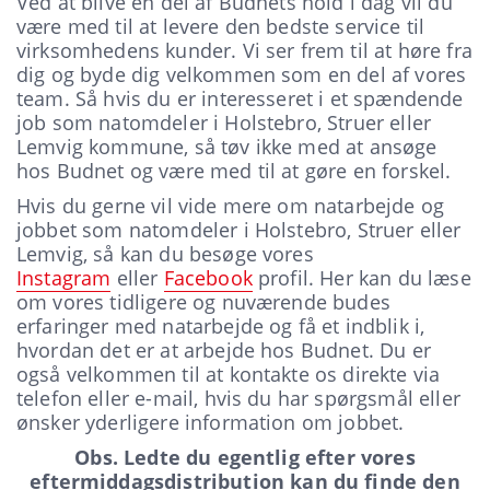
Ved at blive en del af Budnets hold i dag vil du
være med til at levere den bedste service til
virksomhedens kunder. Vi ser frem til at høre fra
dig og byde dig velkommen som en del af vores
team. Så hvis du er interesseret i et spændende
job som natomdeler i Holstebro, Struer eller
Lemvig kommune, så tøv ikke med at ansøge
hos Budnet og være med til at gøre en forskel.
Hvis du gerne vil vide mere om natarbejde og
jobbet som natomdeler i Holstebro, Struer eller
Lemvig, så kan du besøge vores
Instagram
eller
Facebook
profil. Her kan du læse
om vores tidligere og nuværende budes
erfaringer med natarbejde og få et indblik i,
hvordan det er at arbejde hos Budnet. Du er
også velkommen til at kontakte os direkte via
telefon eller e-mail, hvis du har spørgsmål eller
ønsker yderligere information om jobbet.
Obs. Ledte du egentlig efter vores
eftermiddagsdistribution kan du finde den