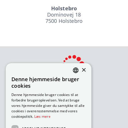
Holstebro
Dominovej 18
7500 Holstebro
×
Denne hjemmeside bruger
DANISH
cookies
ENGLISH
Bliv avisomdeler
Denne hjemmeside bruger cookies til at
forbedre brugeroplevelsen. Ved at bruge
Sådan søger du job
vores hjemmeside giver du samtykke til alle
Ledige ruter – under 18 år
cookies i overensstemmelse med vores
Ledige ruter – over 18 år
cookiepolitik.
Læs mere