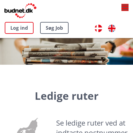
Log ind
Søg Job
Ledige ruter
Se ledige ruter ved at
indtaste postnummer