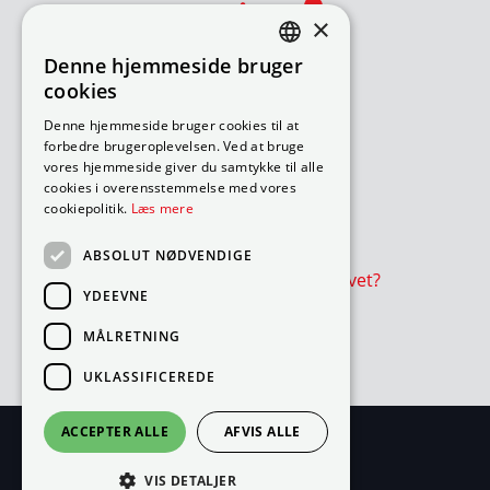
×
Denne hjemmeside bruger
DANISH
cookies
ENGLISH
Bliv avisomdeler
Denne hjemmeside bruger cookies til at
forbedre brugeroplevelsen. Ved at bruge
Sådan søger du job
vores hjemmeside giver du samtykke til alle
Ledige ruter – under 18 år
cookies i overensstemmelse med vores
Ledige ruter – over 18 år
cookiepolitik.
Læs mere
Værd at vide
ABSOLUT NØDVENDIGE
Er avisen eller reklamer udeblevet?
YDEEVNE
Cookie- og privatlivspolitik
MÅLRETNING
Cookies
UKLASSIFICEREDE
ACCEPTER ALLE
AFVIS ALLE
VIS DETALJER