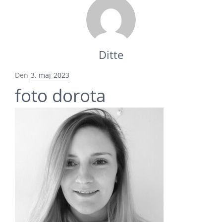
Ditte
Udgivet
Den
3. maj 2023
i
foto dorota