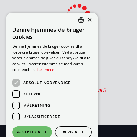
×
Denne hjemmeside bruger
DANISH
cookies
ENGLISH
Bliv avisomdeler
Denne hjemmeside bruger cookies til at
forbedre brugeroplevelsen. Ved at bruge
Sådan søger du job
vores hjemmeside giver du samtykke til alle
Ledige ruter – under 18 år
cookies i overensstemmelse med vores
Ledige ruter – over 18 år
cookiepolitik.
Læs mere
Værd at vide
ABSOLUT NØDVENDIGE
Er avisen eller reklamer udeblevet?
YDEEVNE
Cookie- og privatlivspolitik
MÅLRETNING
Cookies
UKLASSIFICEREDE
ACCEPTER ALLE
AFVIS ALLE