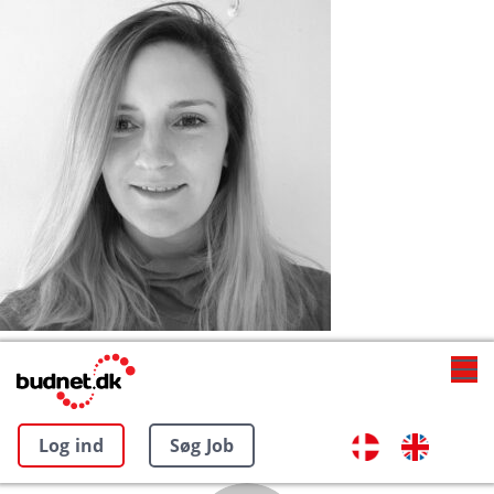
Log ind
Søg Job