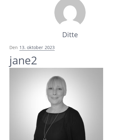
Ditte
Udgivet
Den
13. oktober 2023
i
jane2