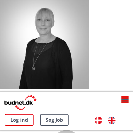
Log ind
Søg Job