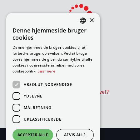
×
Denne hjemmeside bruger
DANISH
cookies
ENGLISH
Bliv avisomdeler
Denne hjemmeside bruger cookies til at
forbedre brugeroplevelsen. Ved at bruge
Sådan søger du job
vores hjemmeside giver du samtykke til alle
Ledige ruter – under 18 år
cookies i overensstemmelse med vores
Ledige ruter – over 18 år
cookiepolitik.
Læs mere
Værd at vide
ABSOLUT NØDVENDIGE
Er avisen eller reklamer udeblevet?
YDEEVNE
Cookie- og privatlivspolitik
MÅLRETNING
Cookies
UKLASSIFICEREDE
ACCEPTER ALLE
AFVIS ALLE