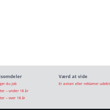
visomdeler
Værd at vide
ger du job
Er avisen eller reklamer udebl
ter – under 18 år
ter – over 18 år