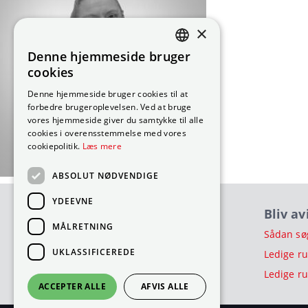
×
Denne hjemmeside bruger
DANISH
cookies
Denne hjemmeside bruger cookies til at
ENGLISH
forbedre brugeroplevelsen. Ved at bruge
vores hjemmeside giver du samtykke til alle
cookies i overensstemmelse med vores
cookiepolitik.
Læs mere
ABSOLUT NØDVENDIGE
YDEEVNE
Bliv a
MÅLRETNING
Sådan sø
UKLASSIFICEREDE
Ledige ru
Ledige ru
ACCEPTER ALLE
AFVIS ALLE