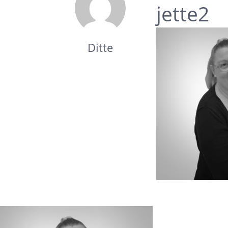
i
jette2
Ditte